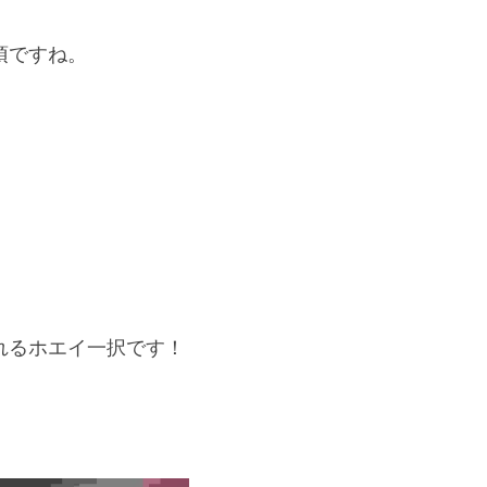
須ですね。
れるホエイ一択です！