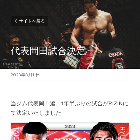
サイトへ戻る
代表岡田試合決定
2023年8月11日
当ジム代表岡田遼、1年半ぶりの試合がRIZINに
て決定いたしました。