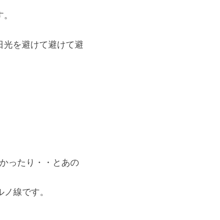
す。
日光を避けて避けて避
痛かったり・・とあの
ルノ線です。